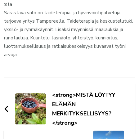
:sta
Sarastava valo on taideterapia- ja hyvinvointipalveluja
tarjoava yritys Tampereella. Taideterapia ja keskustelutuki,
yksilö- ja ryhmäkäynnit. Lisäksi myynnissä maalauksia ja
runotauluja. Kuuntelu, läsnäolo, yhteistyö, kunnioitus,
luottamuksellisuus ja ratkaisukeskeisyys kuvaavat työni
arvoja.
Artikkelien
selaus
<strong>MISTÄ LÖYTYY
ELÄMÄN
MERKITYKSELLISYYS?
</strong>