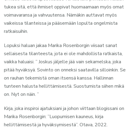
tukea sitä, että ihmiset oppivat huomaamaan myös omat
voimavaransa ja vahvuutensa. Nämäkin auttavat myös
vaikeissa tilanteissa ja pääsemään lopulta ongelmista
ratkaisuihin.
Lopuksi haluan jakaa Marika Rosenborgin viisaat sanat
sellaisesta tilanteesta, jota ei ole mahdollista ratkaista,
vaikka haluaisi. ” Joskus jäljelle jää vain sekamelska, joka
pitää hyväksyä. Sovinto on onneksi saatavilla silloinkin. Se
on rauhan tekemistä oman itsensä kanssa. Hallinnan
tunteen halusta hellittämisestä. Suostumista siihen mikä
on. Nyt on näin. ”
Kirja, joka inspiroi ajatuksiani ja johon viittaan blogissani on
Marika Rosenborgin: ”Luopumisen kauneus, kirja
hellittämisestä ja hyväksymisestä”. Otava, 2022.