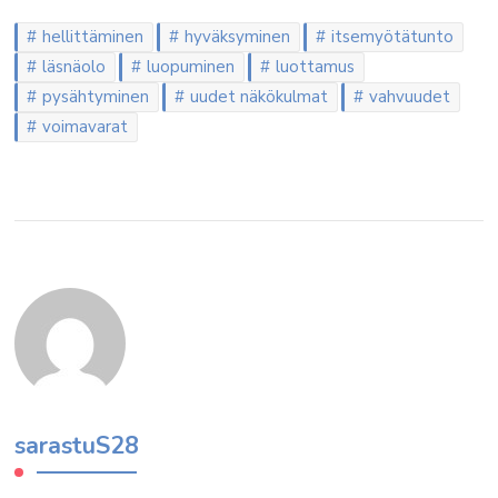
hellittäminen
hyväksyminen
itsemyötätunto
läsnäolo
luopuminen
luottamus
pysähtyminen
uudet näkökulmat
vahvuudet
voimavarat
sarastuS28