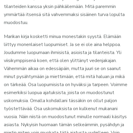
tilanteiden kanssa yksin pähkäilemään. Mitä paremmin
ymmärtää itsensä sitä vahvemmaksi sisäinen turva lopulta
muodostuu.
Marikan kirja kosketti minua monestakin syystä. Elämään
liittyy monenlaiset luopumiset. Ja se ei ole aina helppoa.
Joudumme luopumaan ihmisistä, asioista ja tilanteista. Yli
viisikymppisenä koen, että olen ylittänyt vedenjakajan.
Vähemmän aikaa on edessäpäin, mutta juuri se on saanut
minut pysähtymään ja miettimään, että mitä haluan ja mikä
on tärkeää. Osa luopumisista on hyväksi ja tarpeen. Voimme
esimerkiksi luopua ajatuksista, joista on muodostunut
uskomuksia. Omalla kohdallani tässäkin on ollut paljon
työstettävää. Osa uskomuksista on kulkenut mukanani
vuosia. Näin niistä on muodostunut minulle normaali käsitys
asiasta. Nykyisin huomaan tämän selkeämmin, pysähdyn ja
mietin miten voin muokata tätä ajatusta uudelleen. Voin