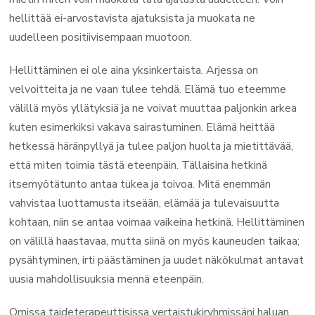
hellittää ei-arvostavista ajatuksista ja muokata ne
uudelleen positiivisempaan muotoon.
Hellittäminen ei ole aina yksinkertaista. Arjessa on
velvoitteita ja ne vaan tulee tehdä. Elämä tuo eteemme
välillä myös yllätyksiä ja ne voivat muuttaa paljonkin arkea
kuten esimerkiksi vakava sairastuminen. Elämä heittää
hetkessä häränpyllyä ja tulee paljon huolta ja mietittävää,
että miten toimia tästä eteenpäin. Tällaisina hetkinä
itsemyötätunto antaa tukea ja toivoa. Mitä enemmän
vahvistaa luottamusta itseään, elämää ja tulevaisuutta
kohtaan, niin se antaa voimaa vaikeina hetkinä. Hellittäminen
on välillä haastavaa, mutta siinä on myös kauneuden taikaa;
pysähtyminen, irti päästäminen ja uudet näkökulmat antavat
uusia mahdollisuuksia mennä eteenpäin.
Omissa taideterapeuttisissa vertaistukiryhmissäni haluan