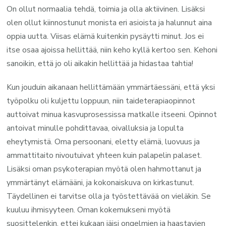
On ollut normaalia tehdä, toimia ja olla aktiivinen. Lisäksi
olen ollut kiinnostunut monista eri asioista ja halunnut aina
oppia uutta. Viisas elämä kuitenkin pysäytti minut. Jos ei
itse osaa ajoissa hellittää, niin keho kyllä kertoo sen. Kehoni
sanoikin, että jo oli aikakin hellittää ja hidastaa tahtia!
Kun jouduin aikanaan hellittämään ymmärtäessäni, että yksi
työpolku oli kuljettu loppuun, niin taideterapiaopinnot
auttoivat minua kasvuprosessissa matkalle itseeni. Opinnot
antoivat minulle pohdittavaa, oivalluksia ja lopulta
eheytymistä. Oma persoonani, eletty elämä, luovuus ja
ammattitaito nivoutuivat yhteen kuin palapelin palaset.
Lisäksi oman psykoterapian myötä olen hahmottanut ja
ymmärtänyt elämääni, ja kokonaiskuva on kirkastunut.
Täydellinen ei tarvitse olla ja työstettävää on vieläkin. Se
kuuluu ihmisyyteen. Oman kokemukseni myötä
suosittelenkin, ettei kukaan jäisi ongelmien ja haastavien