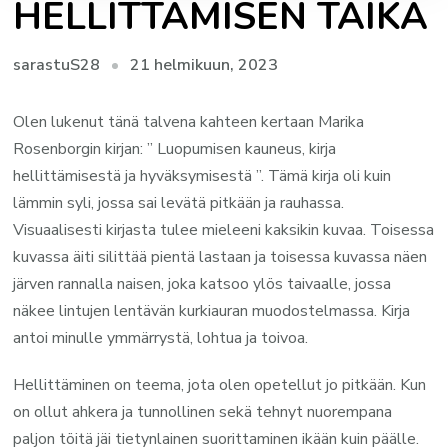
HELLITTÄMISEN TAIKA
21 helmikuun, 2023
sarastuS28
Olen lukenut tänä talvena kahteen kertaan Marika
Rosenborgin kirjan: ” Luopumisen kauneus, kirja
hellittämisestä ja hyväksymisestä ”. Tämä kirja oli kuin
lämmin syli, jossa sai levätä pitkään ja rauhassa.
Visuaalisesti kirjasta tulee mieleeni kaksikin kuvaa. Toisessa
kuvassa äiti silittää pientä lastaan ja toisessa kuvassa näen
järven rannalla naisen, joka katsoo ylös taivaalle, jossa
näkee lintujen lentävän kurkiauran muodostelmassa. Kirja
antoi minulle ymmärrystä, lohtua ja toivoa.
Hellittäminen on teema, jota olen opetellut jo pitkään. Kun
on ollut ahkera ja tunnollinen sekä tehnyt nuorempana
paljon töitä jäi tietynlainen suorittaminen ikään kuin päälle.