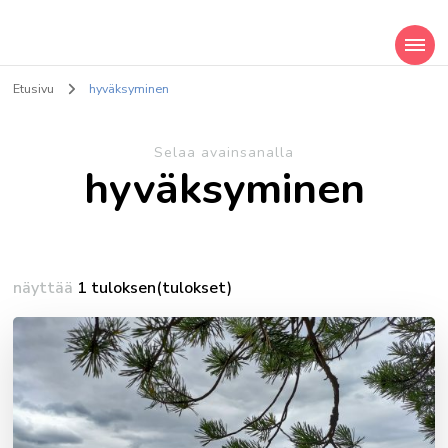
Sarastava valo
Hyvinvointipalveluja ja taideterapiaa
Etusivu
hyväksyminen
Selaa avainsanalla
hyväksyminen
näyttää
1 tuloksen(tulokset)