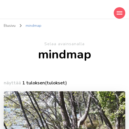
Sarastava valo
Hyvinvointipalveluja ja taideterapiaa
Etusivu
mindmap
Selaa avainsanalla
mindmap
näyttää
1 tuloksen(tulokset)