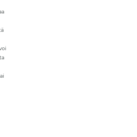
aa
tä
voi
ta
ai