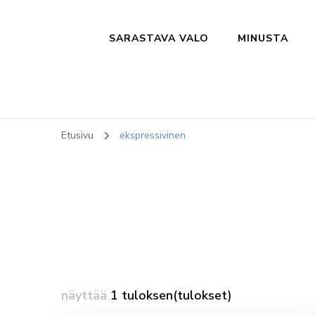
Sarastava valo
Hyvinvointipalveluja ja taideterapiaa
SARASTAVA VALO
MINUSTA
Etusivu
ekspressivinen
näyttää
1 tuloksen(tulokset)